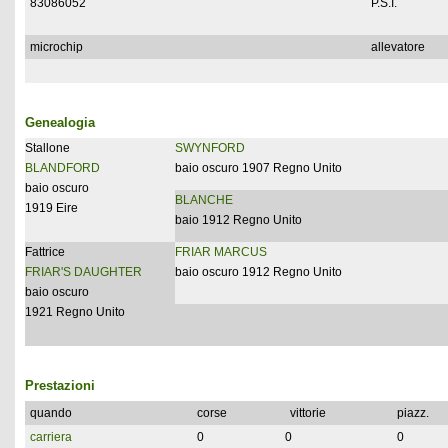
83086052
P.S.I.
microchip
allevatore
Genealogia
Stallone
SWYNFORD
BLANDFORD
baio oscuro 1907 Regno Unito
baio oscuro
BLANCHE
1919 Eire
baio 1912 Regno Unito
Fattrice
FRIAR MARCUS
FRIAR'S DAUGHTER
baio oscuro 1912 Regno Unito
baio oscuro
1921 Regno Unito
Prestazioni
quando
corse
vittorie
piazz.
carriera
0
0
0