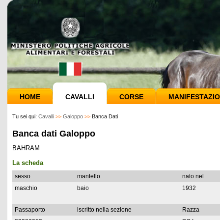
HOME
CAVALLI
CORSE
MANIFESTAZIO
Tu sei qui:
Cavalli
>>
Galoppo
>>
Banca Dati
Banca dati Galoppo
BAHRAM
La scheda
sesso
mantello
nato nel
maschio
baio
1932
Passaporto
iscritto nella sezione
Razza