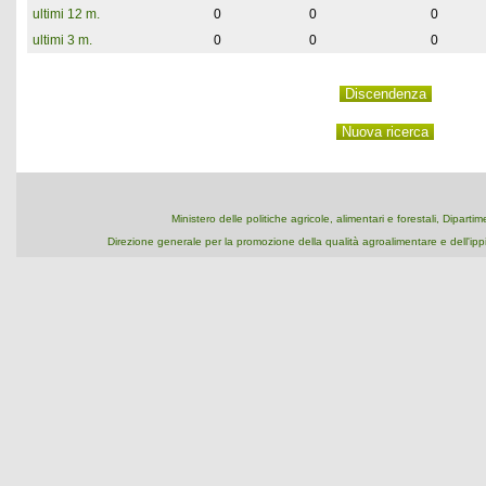
ultimi 12 m.
0
0
0
ultimi 3 m.
0
0
0
Ministero delle politiche agricole, alimentari e forestali, Dipart
Direzione generale per la promozione della qualità agroalimentare e dell'