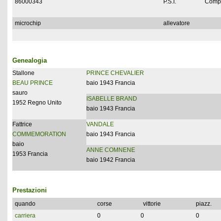
86000343
P.S.I.
Compl
microchip
allevatore
Genealogia
Stallone
PRINCE CHEVALIER
BEAU PRINCE
baio 1943 Francia
sauro
ISABELLE BRAND
1952 Regno Unito
baio 1943 Francia
Fattrice
VANDALE
COMMEMORATION
baio 1943 Francia
baio
ANNE COMNENE
1953 Francia
baio 1942 Francia
Prestazioni
quando
corse
vittorie
piazz.
carriera
0
0
0