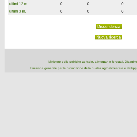
ultimi 12 m.
0
0
0
ultimi 3 m.
0
0
0
Ministero delle politiche agricole, alimentari e forestali, Dipart
Direzione generale per la promozione della qualità agroalimentare e dell'