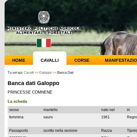
HOME
CAVALLI
CORSE
MANIFESTAZIO
Tu sei qui:
Cavalli
>>
Galoppo
>>
Banca Dati
Banca dati Galoppo
PRINCESSE COMNENE
La scheda
sesso
mantello
nato nel
in
femmina
sauro
1961
Regno
Passaporto
iscritto nella sezione
Razza
Tipolo