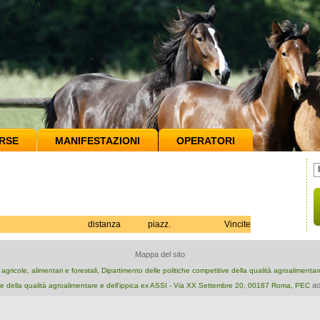
RSE
MANIFESTAZIONI
OPERATORI
distanza
piazz.
Vincite
Mappa del sito
e agricole, alimentari e forestali, Dipartimento delle politiche competitive della qualità agroalimenta
ao
e della qualità agroalimentare e dell'ippica ex ASSI - Via XX Settembre 20, 00187 Roma, PEC