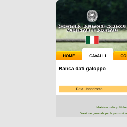
HOME
CAVALLI
CO
Banca dati galoppo
Data
ippodromo
Ministero delle politich
Direzione generale per la promozion