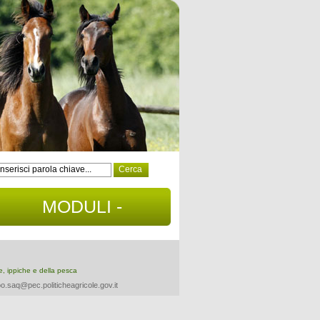
MODULI -
DOCUMENTI
re, ippiche e della pesca
o.saq@pec.politicheagricole.gov.it