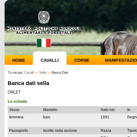
HOME
CAVALLI
CORSE
MANIFESTAZIO
Tu sei qui:
Cavalli
>>
Sella
>>
Banca Dati
Banca dati sella
ORLET
La scheda
Sesso
Mantello
Nato nel
In
femmina
baio
1891
Regno
Passaporto
Iscritto nella sezione
Razza
Tipolo