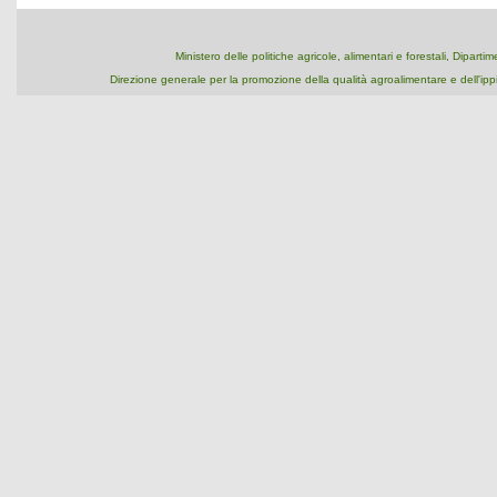
Ministero delle politiche agricole, alimentari e forestali, Dipart
Direzione generale per la promozione della qualità agroalimentare e dell'