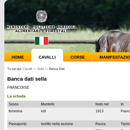
HOME
CAVALLI
CORSE
MANIFESTAZIO
Tu sei qui:
Cavalli
>>
Sella
>>
Banca Dati
Banca dati sella
FRANCOISE
La scheda
Sesso
Mantello
Nato nel
In
femmina
n/d
1913
Franc
Passaporto
Iscritto nella sezione
Razza
Tipolo