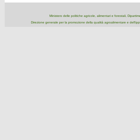
Ministero delle politiche agricole, alimentari e forestali, Dipart
Direzione generale per la promozione della qualità agroalimentare e dell'