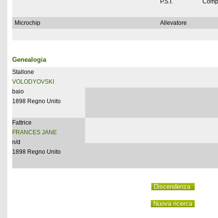
P.S.I.
Comp
Microchip
Allevatore
Genealogia
Stallone
VOLODYOVSKI
baio
1898 Regno Unito
Fattrice
FRANCES JANE
n/d
1898 Regno Unito