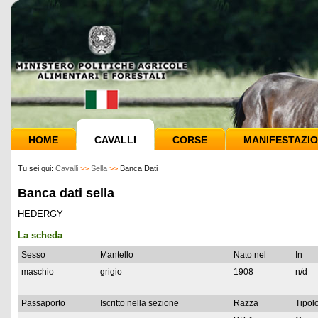
HOME
CAVALLI
CORSE
MANIFESTAZIO
Tu sei qui:
Cavalli
>>
Sella
>>
Banca Dati
Banca dati sella
HEDERGY
La scheda
Sesso
Mantello
Nato nel
In
maschio
grigio
1908
n/d
Passaporto
Iscritto nella sezione
Razza
Tipolo