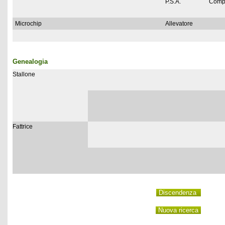
P.S.A.
Comp
Microchip
Allevatore
Genealogia
Stallone
Fattrice