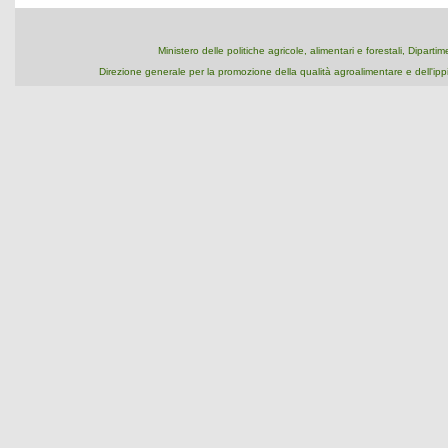
Ministero delle politiche agricole, alimentari e forestali, Dipart
Direzione generale per la promozione della qualità agroalimentare e dell'