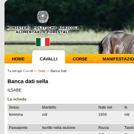
HOME
CAVALLI
CORSE
MANIFESTAZIO
Tu sei qui:
Cavalli
>>
Sella
>>
Banca Dati
Banca dati sella
ILSABE
La scheda
Sesso
Mantello
Nato nel
In
femmina
n/d
1934
n/d
Passaporto
Iscritto nella sezione
Razza
Tipolo