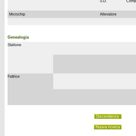
S.D.
Comp
Microchip
Allevatore
Genealogia
Stallone
Fattrice