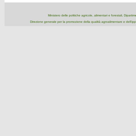
Ministero delle politiche agricole, alimentari e forestali, Dipart
Direzione generale per la promozione della qualità agroalimentare e dell'