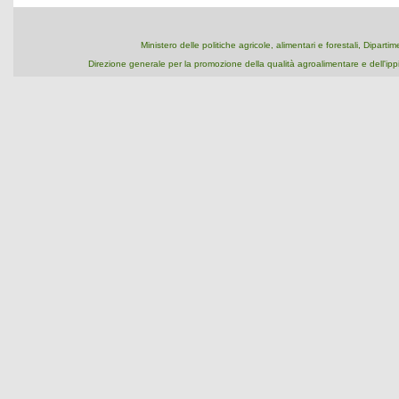
Ministero delle politiche agricole, alimentari e forestali, Dipart
Direzione generale per la promozione della qualità agroalimentare e dell'