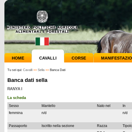
HOME
CAVALLI
CORSE
MANIFESTAZIO
Tu sei qui:
Cavalli
>>
Sella
>>
Banca Dati
Banca dati sella
RANYA I
La scheda
Sesso
Mantello
Nato nel
In
femmina
n/d
n/d
Passaporto
Iscritto nella sezione
Razza
Tipolo