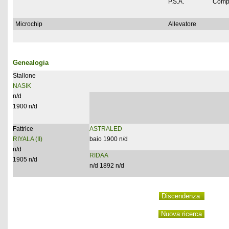
P.S.A.
Comp
Microchip
Allevatore
Genealogia
Stallone
NASIK
n/d
1900 n/d
Fattrice
ASTRALED
RIYALA (II)
baio 1900 n/d
n/d
RIDAA
1905 n/d
n/d 1892 n/d