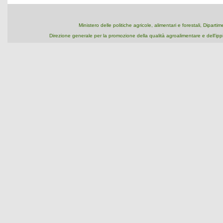
Ministero delle politiche agricole, alimentari e forestali, Dipart
Direzione generale per la promozione della qualità agroalimentare e dell'