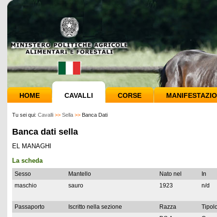
HOME
CAVALLI
CORSE
MANIFESTAZIO
Tu sei qui:
Cavalli
>>
Sella
>>
Banca Dati
Banca dati sella
EL MANAGHI
La scheda
Sesso
Mantello
Nato nel
In
maschio
sauro
1923
n/d
Passaporto
Iscritto nella sezione
Razza
Tipolo