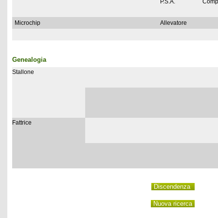
P.S.A.
Comp
Microchip
Allevatore
Genealogia
Stallone
Fattrice