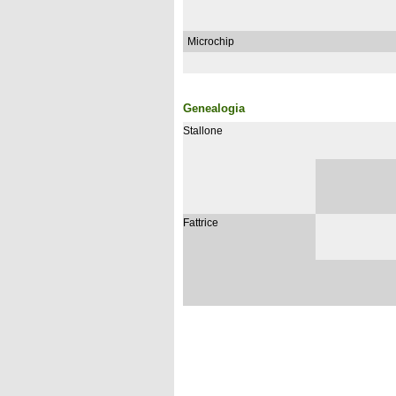
Microchip
Genealogia
Stallone
Fattrice