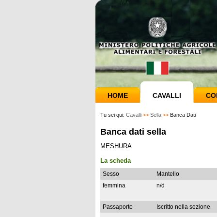
HOME
CAVALLI
CO
Tu sei qui:
Cavalli
>>
Sella
>>
Banca Dati
Banca dati sella
MESHURA
La scheda
Sesso
Mantello
femmina
n/d
Passaporto
Iscritto nella sezione