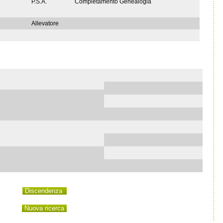
P.S.A.
Completamento Genealogia
Allevatore