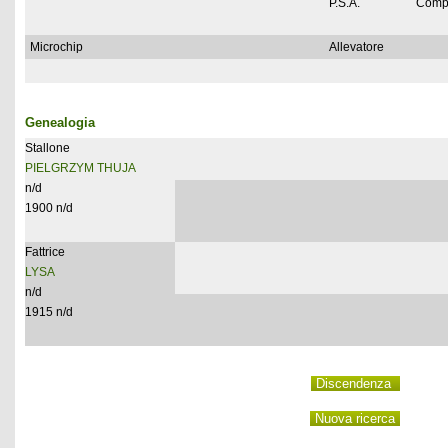
P.S.A.
Comp
Microchip
Allevatore
Genealogia
Stallone
PIELGRZYM THUJA
n/d
1900 n/d
Fattrice
LYSA
n/d
1915 n/d