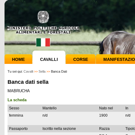
HOME
CAVALLI
CORSE
MANIFESTAZIO
Tu sei qui:
Cavalli
>>
Sella
>>
Banca Dati
Banca dati sella
MABRUCHA
La scheda
Sesso
Mantello
Nato nel
In
femmina
n/d
1900
n/d
Passaporto
Iscritto nella sezione
Razza
Tipolo