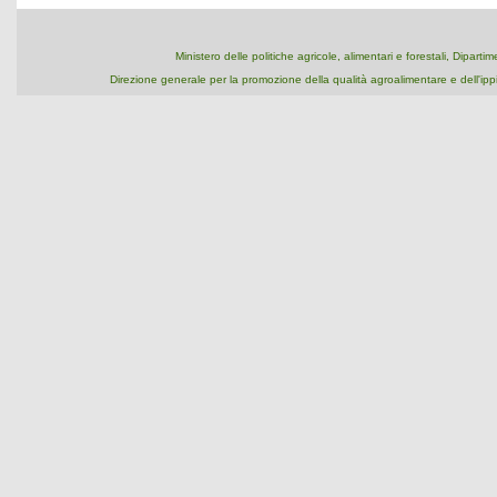
Ministero delle politiche agricole, alimentari e forestali, Dipart
Direzione generale per la promozione della qualità agroalimentare e dell'