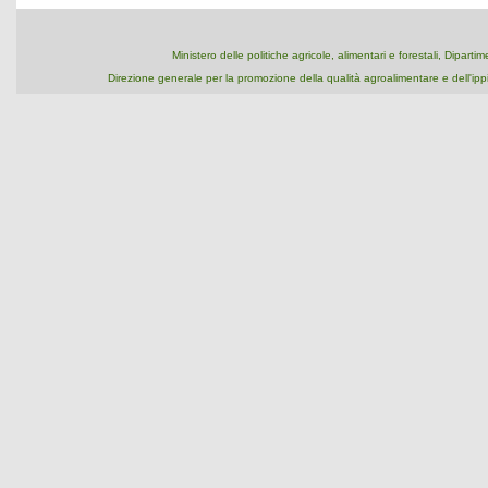
Ministero delle politiche agricole, alimentari e forestali, Dipart
Direzione generale per la promozione della qualità agroalimentare e dell'