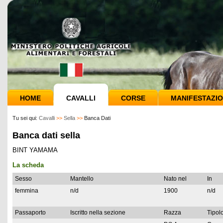
HOME
CAVALLI
CORSE
MANIFESTAZIO
Tu sei qui:
Cavalli
>>
Sella
>>
Banca Dati
Banca dati sella
BINT YAMAMA
La scheda
Sesso
Mantello
Nato nel
In
femmina
n/d
1900
n/d
Passaporto
Iscritto nella sezione
Razza
Tipolo