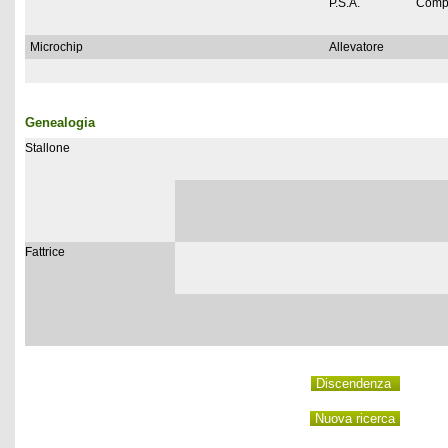
P.S.A.
Comp
Microchip
Allevatore
Genealogia
Stallone
Fattrice