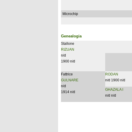
Microchip
Genealogia
Stallone
RIZUAN
n/d
1900 n/d
Fattrice
RODAN
GULNARE
n/d 1900 n/d
n/d
GHAZALA I
1914 n/d
n/d n/d