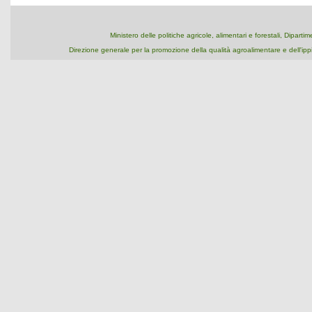
Ministero delle politiche agricole, alimentari e forestali, Dipart
Direzione generale per la promozione della qualità agroalimentare e dell'