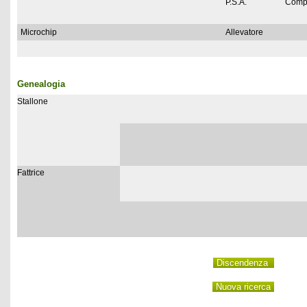
P.S.A.
Comp
Microchip
Allevatore
Genealogia
Stallone
Fattrice