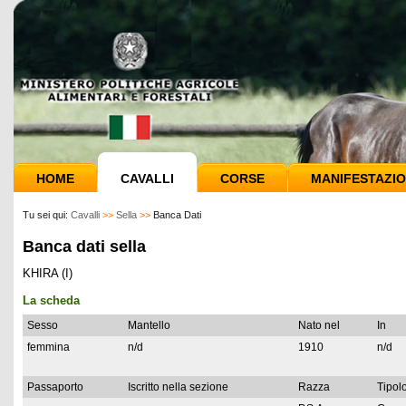
HOME
CAVALLI
CORSE
MANIFESTAZIO
Tu sei qui:
Cavalli
>>
Sella
>>
Banca Dati
Banca dati sella
KHIRA (I)
La scheda
Sesso
Mantello
Nato nel
In
femmina
n/d
1910
n/d
Passaporto
Iscritto nella sezione
Razza
Tipolo