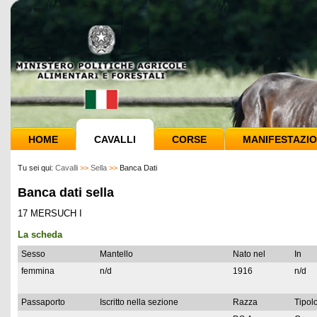
HOME
CAVALLI
CORSE
MANIFESTAZIO
Tu sei qui:
Cavalli
>>
Sella
>>
Banca Dati
Banca dati sella
17 MERSUCH I
La scheda
Sesso
Mantello
Nato nel
In
femmina
n/d
1916
n/d
Passaporto
Iscritto nella sezione
Razza
Tipolo