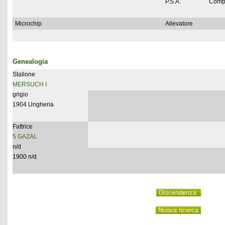
P.S.A.
Comp
Microchip
Allevatore
Genealogia
Stallone
MERSUCH I
grigio
1904 Ungheria
Fattrice
5 GAZAL
n/d
1900 n/d