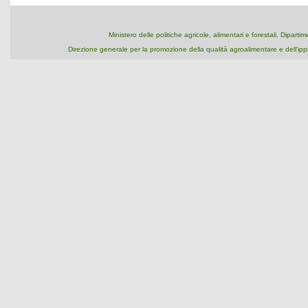
Ministero delle politiche agricole, alimentari e forestali, Dipart
Direzione generale per la promozione della qualità agroalimentare e dell'