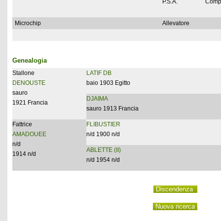
P.S.A.
Comp
Microchip
Allevatore
Genealogia
Stallone
LATIF DB
DENOUSTE
baio 1903 Egitto
sauro
DJAIMA
1921 Francia
sauro 1913 Francia
Fattrice
FLIBUSTIER
AMADOUEE
n/d 1900 n/d
n/d
ABLETTE (II)
1914 n/d
n/d 1954 n/d