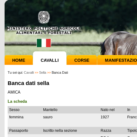
HOME
CAVALLI
CORSE
MANIFESTAZIO
Tu sei qui:
Cavalli
>>
Sella
>>
Banca Dati
Banca dati sella
AMICA
La scheda
Sesso
Mantello
Nato nel
In
femmina
sauro
1927
Franc
Passaporto
Iscritto nella sezione
Razza
Tipolo