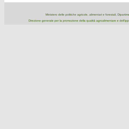
Ministero delle politiche agricole, alimentari e forestali, Dipart
Direzione generale per la promozione della qualità agroalimentare e dell'