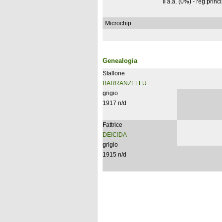
II a.a. (0%) - reg.princ
Microchip
Genealogia
Stallone
BARRANZELLU
grigio
1917 n/d
Fattrice
DEICIDA
grigio
1915 n/d