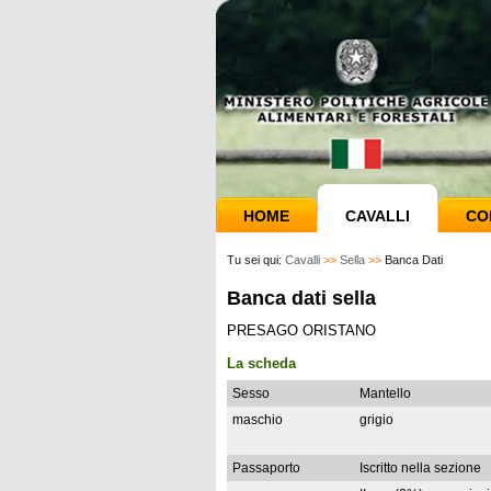
HOME
CAVALLI
CO
Tu sei qui:
Cavalli
>>
Sella
>>
Banca Dati
Banca dati sella
PRESAGO ORISTANO
La scheda
Sesso
Mantello
maschio
grigio
Passaporto
Iscritto nella sezione