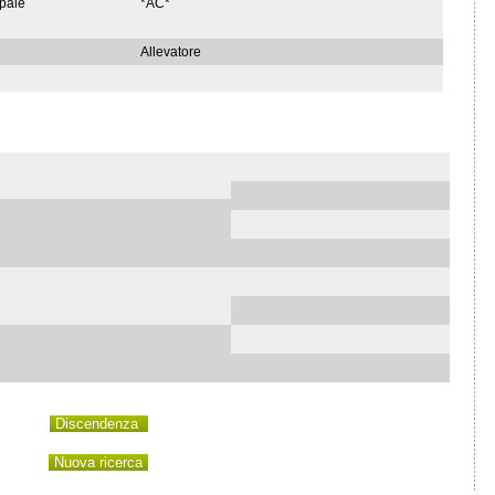
ipale
*AC*
Allevatore