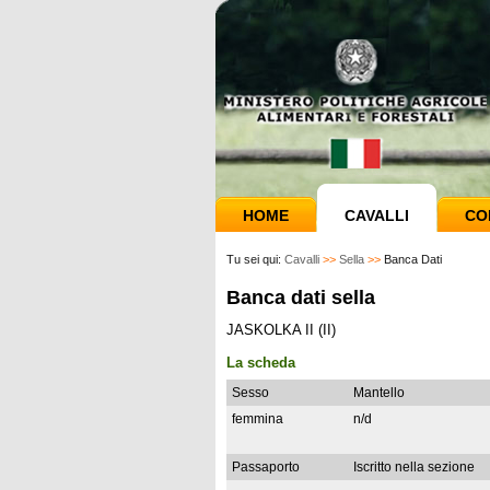
HOME
CAVALLI
CO
Tu sei qui:
Cavalli
>>
Sella
>>
Banca Dati
Banca dati sella
JASKOLKA II (II)
La scheda
Sesso
Mantello
femmina
n/d
Passaporto
Iscritto nella sezione