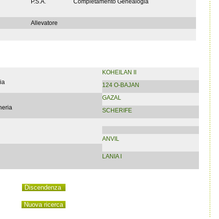
P.S.A.
Completamento Genealogia
Allevatore
KOHEILAN II
ia
124 O-BAJAN
GAZAL
heria
SCHERIFE
ANVIL
LANIA I