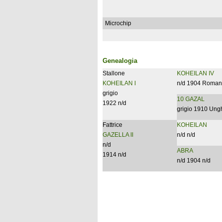
Microchip
Genealogia
Stallone
KOHEILAN IV
KOHEILAN I
n/d 1904 Roman
grigio
10 GAZAL
1922 n/d
grigio 1910 Ung
Fattrice
KOHEILAN
GAZELLA II
n/d n/d
n/d
ABRA
1914 n/d
n/d 1904 n/d