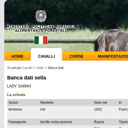
HOME
CAVALLI
CORSE
MANIFESTAZIO
Tu sei qui:
Cavalli
>>
Sella
>>
Banca Dati
Banca dati sella
LADY SARAH
La scheda
Sesso
Mantello
Nato nel
In
femmina
n/d
1932
Franc
Passaporto
Iscritto nella sezione
Razza
Tipolo