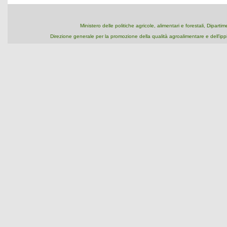
Ministero delle politiche agricole, alimentari e forestali, Dipart
Direzione generale per la promozione della qualità agroalimentare e dell'