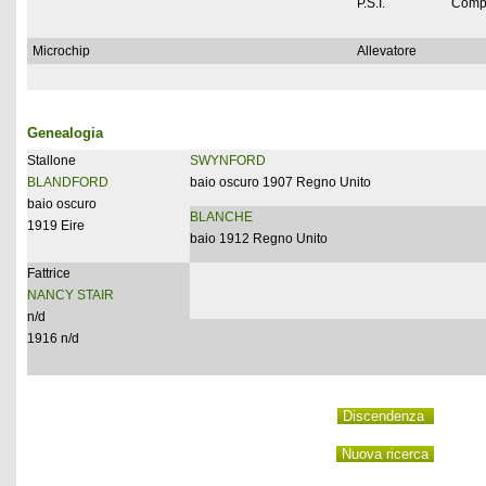
P.S.I.
Comp
Microchip
Allevatore
Genealogia
Stallone
SWYNFORD
BLANDFORD
baio oscuro 1907 Regno Unito
baio oscuro
BLANCHE
1919 Eire
baio 1912 Regno Unito
Fattrice
NANCY STAIR
n/d
1916 n/d