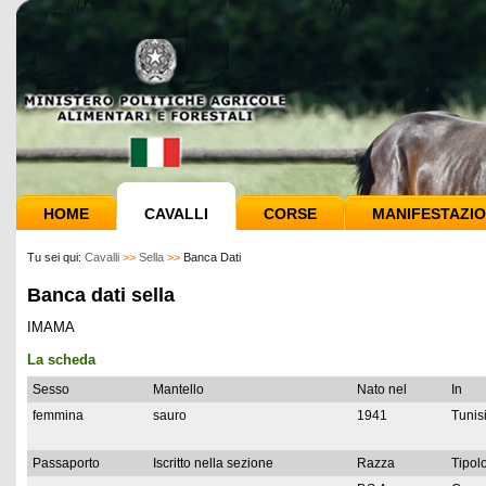
HOME
CAVALLI
CORSE
MANIFESTAZIO
Tu sei qui:
Cavalli
>>
Sella
>>
Banca Dati
Banca dati sella
IMAMA
La scheda
Sesso
Mantello
Nato nel
In
femmina
sauro
1941
Tunis
Passaporto
Iscritto nella sezione
Razza
Tipolo