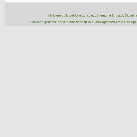
Ministero delle politiche agricole, alimentari e forestali, Dipart
Direzione generale per la promozione della qualità agroalimentare e dell'