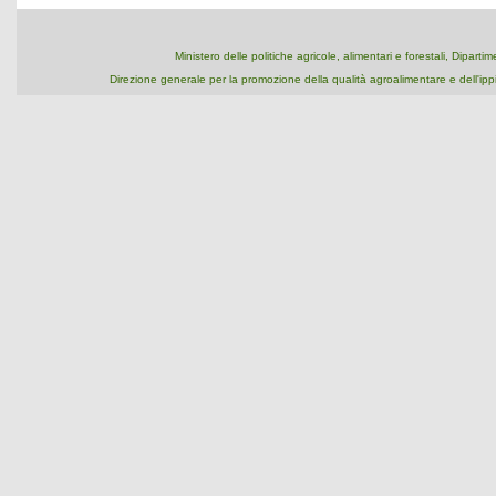
Ministero delle politiche agricole, alimentari e forestali, Dipart
Direzione generale per la promozione della qualità agroalimentare e dell'