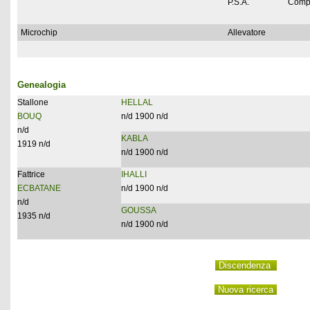
P.S.A.
Comp
Microchip
Allevatore
Genealogia
Stallone
HELLAL
BOUQ
n/d 1900 n/d
n/d
KABLA
1919 n/d
n/d 1900 n/d
Fattrice
IHALLI
ECBATANE
n/d 1900 n/d
n/d
GOUSSA
1935 n/d
n/d 1900 n/d