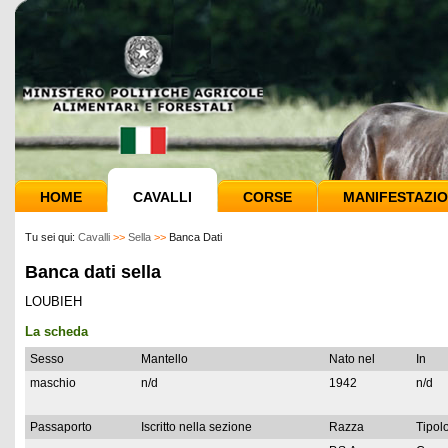
HOME
CAVALLI
CORSE
MANIFESTAZIO
Tu sei qui:
Cavalli
>>
Sella
>>
Banca Dati
Banca dati sella
LOUBIEH
La scheda
Sesso
Mantello
Nato nel
In
maschio
n/d
1942
n/d
Passaporto
Iscritto nella sezione
Razza
Tipolo