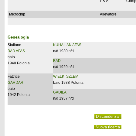
P.S.A.
Comp
Microchip
Allevatore
Genealogia
Stallone
KUHAILAN AFAS
BAD AFAS
n/d 1930 n/d
baio
BAD
1940 Polonia
n/d 1929 n/d
Fattrice
WIELKI SZLEM
GAHDAR
baio 1938 Polonia
baio
GADILA
1942 Polonia
n/d 1937 n/d