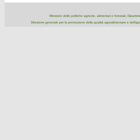
Ministero delle politiche agricole, alimentari e forestali, Dipart
Direzione generale per la promozione della qualità agroalimentare e dell'