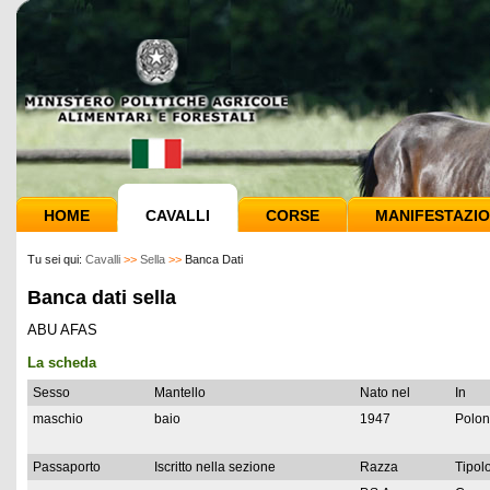
HOME
CAVALLI
CORSE
MANIFESTAZIO
Tu sei qui:
Cavalli
>>
Sella
>>
Banca Dati
Banca dati sella
ABU AFAS
La scheda
Sesso
Mantello
Nato nel
In
maschio
baio
1947
Polon
Passaporto
Iscritto nella sezione
Razza
Tipolo