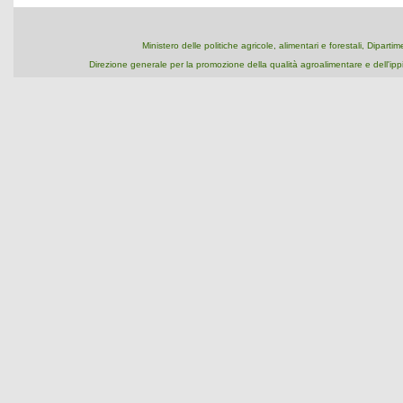
Ministero delle politiche agricole, alimentari e forestali, Dipart
Direzione generale per la promozione della qualità agroalimentare e dell'