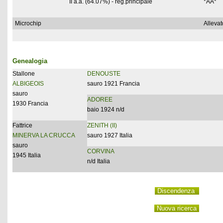
II a.a. (64.07%) - reg.principale
*AA*
Microchip
Allevat
Genealogia
Stallone
DENOUSTE
ALBIGEOIS
sauro 1921 Francia
sauro
ADOREE
1930 Francia
baio 1924 n/d
Fattrice
ZENITH (II)
MINERVA LA CRUCCA
sauro 1927 Italia
sauro
CORVINA
1945 Italia
n/d Italia