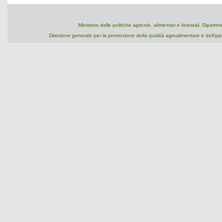
Ministero delle politiche agricole, alimentari e forestali, Dipart
Direzione generale per la promozione della qualità agroalimentare e dell'