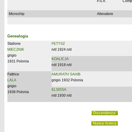
P.S.A.
Comp
Microchip
Allevatore
Genealogia
Stallone
FETYSZ
MIECZNIK
n/d 1924 n/d
grigio
KOALICJA
1931 Polonia
n/d 1918 n/d
Fattrice
AMURATH SAHIB
LALA
grigio 1932 Polonia
grigio
ELSISSA
1938 Polonia
n/d 1930 n/d