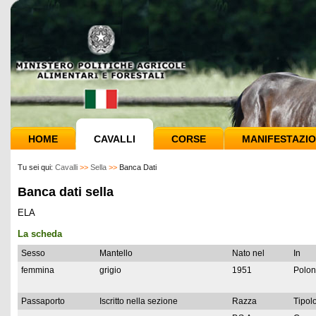
HOME
CAVALLI
CORSE
MANIFESTAZIO
Tu sei qui:
Cavalli
>>
Sella
>>
Banca Dati
Banca dati sella
ELA
La scheda
Sesso
Mantello
Nato nel
In
femmina
grigio
1951
Polon
Passaporto
Iscritto nella sezione
Razza
Tipolo