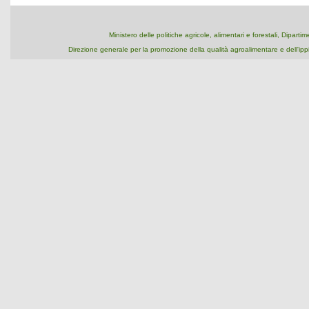
Ministero delle politiche agricole, alimentari e forestali, Dipart
Direzione generale per la promozione della qualità agroalimentare e dell'