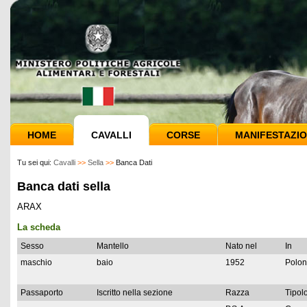
HOME
CAVALLI
CORSE
MANIFESTAZIO
Tu sei qui:
Cavalli
>>
Sella
>>
Banca Dati
Banca dati sella
ARAX
La scheda
Sesso
Mantello
Nato nel
In
maschio
baio
1952
Polon
Passaporto
Iscritto nella sezione
Razza
Tipolo