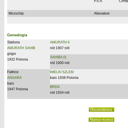
P.S.A.
Comp
Microchip
Allevatore
Genealogia
Stallone
AMURATH II
AMURATH SAHIB
n/d 1907 n/d
grigio
SAHIBA (I)
1932 Polonia
n/d 1900 n/d
Fattrice
WIELKI SZLEM
ANGARA
baio 1938 Polonia
baio
BRDA
1947 Polonia
n/d 1934 n/d