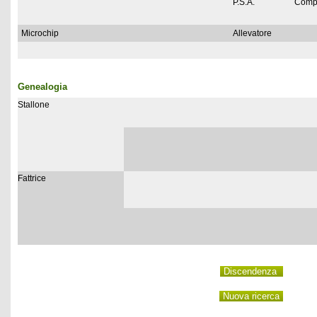
P.S.A.
Comp
Microchip
Allevatore
Genealogia
Stallone
Fattrice