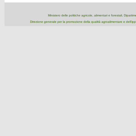
Ministero delle politiche agricole, alimentari e forestali, Dipart
Direzione generale per la promozione della qualità agroalimentare e dell'