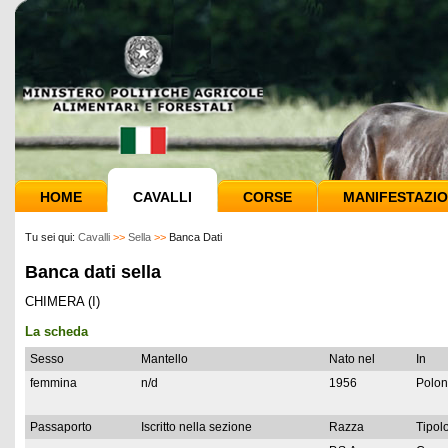
HOME
CAVALLI
CORSE
MANIFESTAZIO
Tu sei qui:
Cavalli
>>
Sella
>>
Banca Dati
Banca dati sella
CHIMERA (I)
La scheda
Sesso
Mantello
Nato nel
In
femmina
n/d
1956
Polon
Passaporto
Iscritto nella sezione
Razza
Tipolo