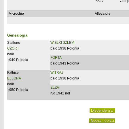
P.S.A.
Comp
Microchip
Allevatore
Genealogia
Stallone
WIELKI SZLEM
CZORT
baio 1938 Polonia
baio
FORTA
1949 Polonia
baio 1943 Polonia
Fattrice
WITRAZ
ELLORA
baio 1938 Polonia
baio
ELZA
1950 Polonia
n/d 1942 n/d