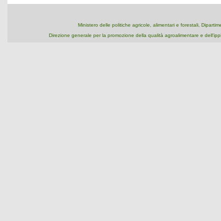
Ministero delle politiche agricole, alimentari e forestali, Dipart
Direzione generale per la promozione della qualità agroalimentare e dell'