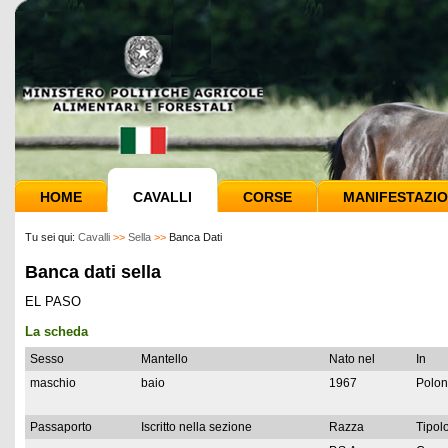
HOME
CAVALLI
CORSE
MANIFESTAZIO
Tu sei qui:
Cavalli
>>
Sella
>>
Banca Dati
Banca dati sella
EL PASO
La scheda
Sesso
Mantello
Nato nel
In
maschio
baio
1967
Polon
Passaporto
Iscritto nella sezione
Razza
Tipolo