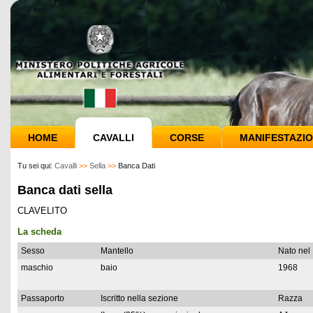
HOME
CAVALLI
CORSE
MANIFESTAZIO
Tu sei qui:
Cavalli
>>
Sella
>>
Banca Dati
Banca dati sella
CLAVELITO
La scheda
Sesso
Mantello
Nato nel
maschio
baio
1968
Passaporto
Iscritto nella sezione
Razza