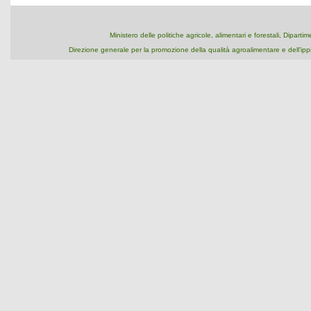
Ministero delle politiche agricole, alimentari e forestali, Dipart
Direzione generale per la promozione della qualità agroalimentare e dell'