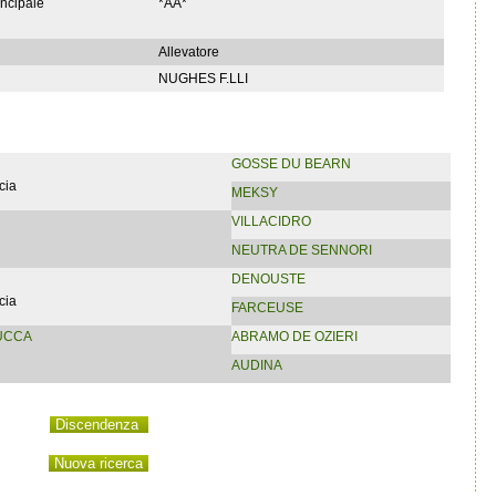
incipale
*AA*
Allevatore
NUGHES F.LLI
GOSSE DU BEARN
cia
MEKSY
VILLACIDRO
NEUTRA DE SENNORI
DENOUSTE
cia
FARCEUSE
UCCA
ABRAMO DE OZIERI
AUDINA