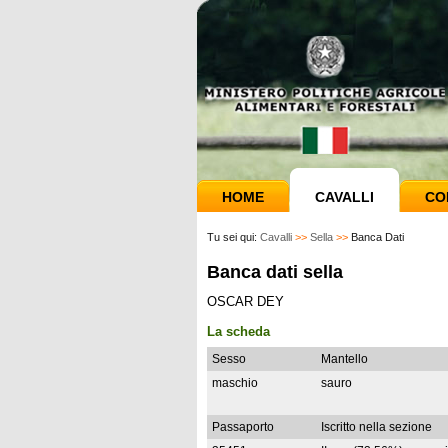
HOME
CAVALLI
CO
Tu sei qui:
Cavalli
>>
Sella
>>
Banca Dati
Banca dati sella
OSCAR DEY
La scheda
Sesso
Mantello
maschio
sauro
Passaporto
Iscritto nella sezione