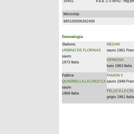
35451
II a.a. (73.56%) - reg.pr
Microchip
985100006262400
Genealogia
Stallone
MEDAR
URBINO DE FLORINAS
sauro 1961 Fran
sauro
ISPINOSA
1973 Italia
baio 1963 Italia
Fattrice
FANION II
QUADRELLA LA CRUCCA
sauro 1948 Fran
sauro
FELUCA LA CR
1969 Italia
grigio 1961 Italia