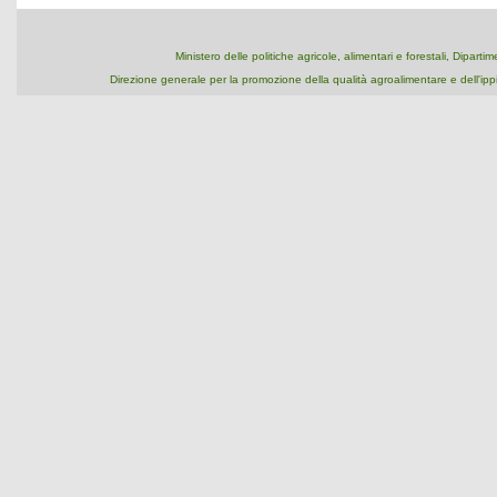
Ministero delle politiche agricole, alimentari e forestali, Dipart
Direzione generale per la promozione della qualità agroalimentare e dell'