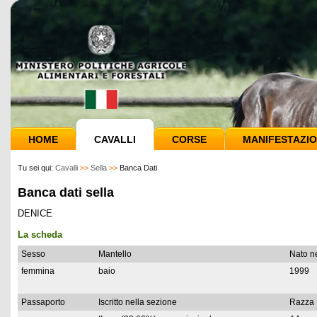
HOME
CAVALLI
CORSE
MANIFESTAZIO
Tu sei qui:
Cavalli
>>
Sella
>>
Banca Dati
Banca dati sella
DENICE
La scheda
Sesso
Mantello
Nato n
femmina
baio
1999
Passaporto
Iscritto nella sezione
Razza