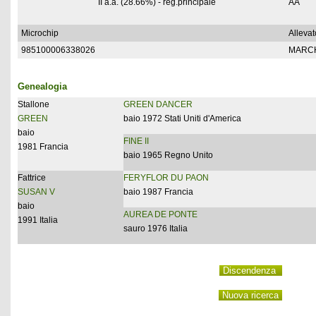
II a.a. (28.66%) - reg.principale
AA
Microchip
Allevat
985100006338026
MARCH
Genealogia
Stallone
GREEN DANCER
GREEN
baio 1972 Stati Uniti d'America
baio
FINE II
1981 Francia
baio 1965 Regno Unito
Fattrice
FERYFLOR DU PAON
SUSAN V
baio 1987 Francia
baio
AUREA DE PONTE
1991 Italia
sauro 1976 Italia