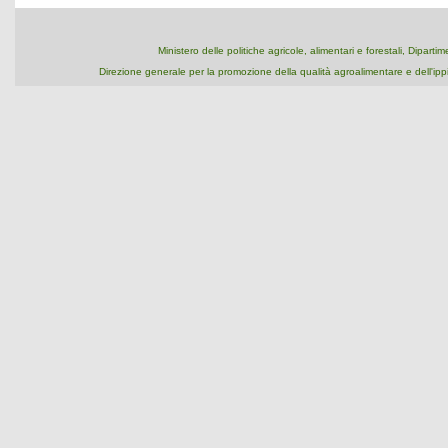
Ministero delle politiche agricole, alimentari e forestali, Dipart
Direzione generale per la promozione della qualità agroalimentare e dell'