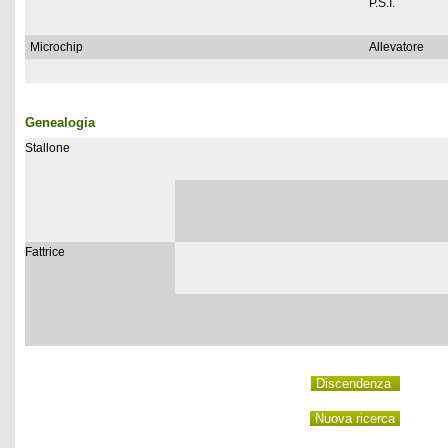
P.S.I.
Microchip
Allevatore
Genealogia
Stallone
Fattrice