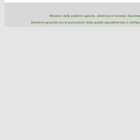
Ministero delle politiche agricole, alimentari e forestali, Dipart
Direzione generale per la promozione della qualità agroalimentare e dell'