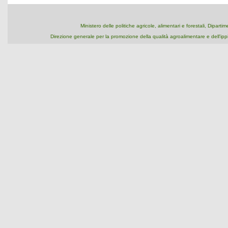
Ministero delle politiche agricole, alimentari e forestali, Dipart
Direzione generale per la promozione della qualità agroalimentare e dell'