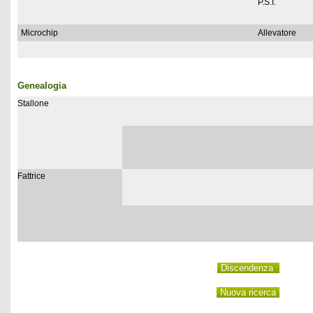
P.S.I.
Microchip
Allevatore
Genealogia
Stallone
Fattrice