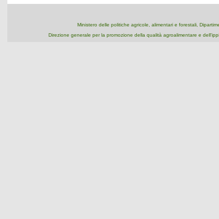
Ministero delle politiche agricole, alimentari e forestali, Dipart
Direzione generale per la promozione della qualità agroalimentare e dell'