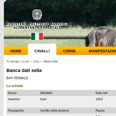
HOME
CAVALLI
CORSE
MANIFESTAZIO
Tu sei qui:
Cavalli
>>
Sella
>>
Banca Dati
Banca dati sella
BAY RONALD
La scheda
Sesso
Mantello
Nato nel
maschio
baio
1893
Passaporto
Iscritto nella sezione
Razza