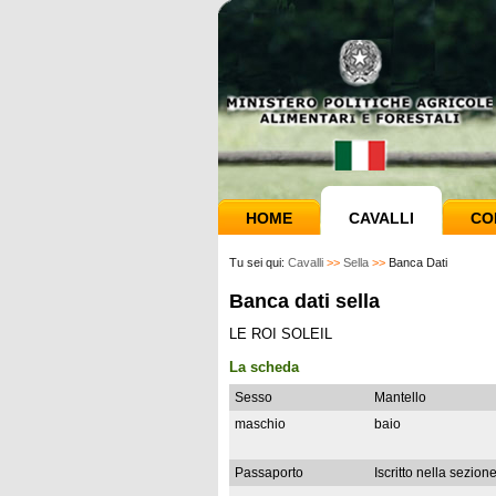
HOME
CAVALLI
CO
Tu sei qui:
Cavalli
>>
Sella
>>
Banca Dati
Banca dati sella
LE ROI SOLEIL
La scheda
Sesso
Mantello
maschio
baio
Passaporto
Iscritto nella sezion