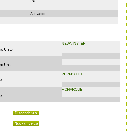
P.S.I.
Allevatore
NEWMINSTER
no Unito
no Unito
VERMOUTH
ia
MONARQUE
ia