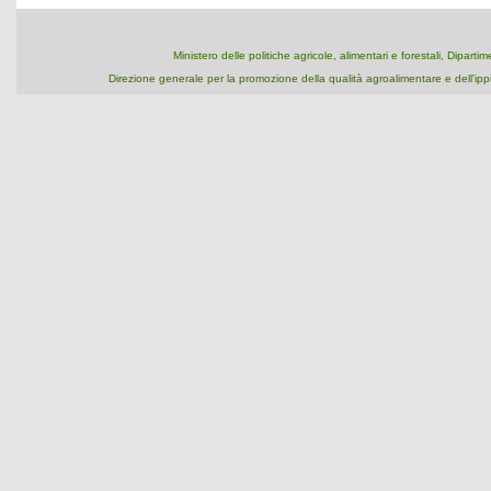
Ministero delle politiche agricole, alimentari e forestali, Dipart
Direzione generale per la promozione della qualità agroalimentare e dell'