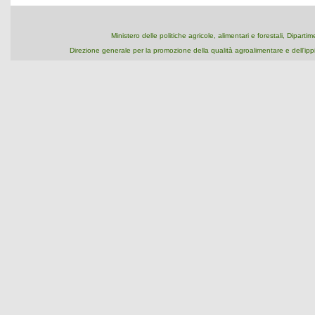
Ministero delle politiche agricole, alimentari e forestali, Dipart
Direzione generale per la promozione della qualità agroalimentare e dell'