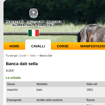
HOME
CAVALLI
CORSE
MANIFESTAZIO
Tu sei qui:
Cavalli
>>
Sella
>>
Banca Dati
Banca dati sella
AJAX
La scheda
Sesso
Mantello
Nato nel
maschio
baio
1901
Passaporto
Iscritto nella sezione
Razza