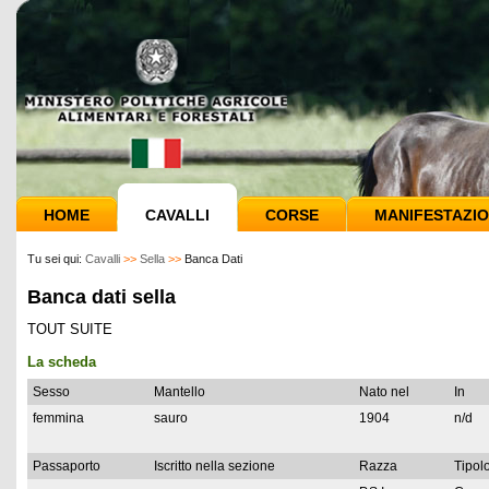
HOME
CAVALLI
CORSE
MANIFESTAZIO
Tu sei qui:
Cavalli
>>
Sella
>>
Banca Dati
Banca dati sella
TOUT SUITE
La scheda
Sesso
Mantello
Nato nel
In
femmina
sauro
1904
n/d
Passaporto
Iscritto nella sezione
Razza
Tipolo