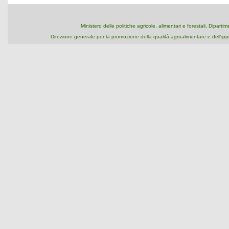
Ministero delle politiche agricole, alimentari e forestali, Dipart
Direzione generale per la promozione della qualità agroalimentare e dell'