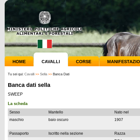
HOME
CAVALLI
CORSE
MANIFESTAZIO
Tu sei qui:
Cavalli
>>
Sella
>>
Banca Dati
Banca dati sella
SWEEP
La scheda
Sesso
Mantello
Nato nel
maschio
baio oscuro
1907
Passaporto
Iscritto nella sezione
Razza