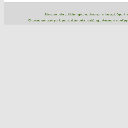
Ministero delle politiche agricole, alimentari e forestali, Dipart
Direzione generale per la promozione della qualità agroalimentare e dell'