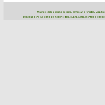
Ministero delle politiche agricole, alimentari e forestali, Dipart
Direzione generale per la promozione della qualità agroalimentare e dell'