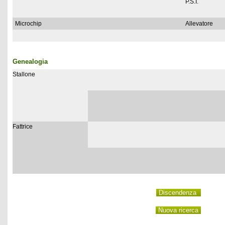
P.S.I.
Microchip
Allevatore
Genealogia
Stallone
Fattrice