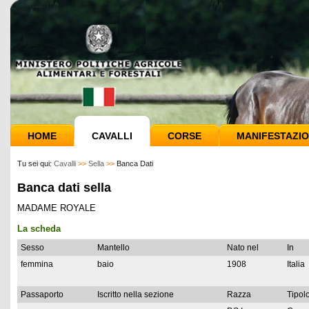
HOME
CAVALLI
CORSE
MANIFESTAZIO
Tu sei qui:
Cavalli
>>
Sella
>>
Banca Dati
Banca dati sella
MADAME ROYALE
La scheda
Sesso
Mantello
Nato nel
In
femmina
baio
1908
Italia
Passaporto
Iscritto nella sezione
Razza
Tipolo