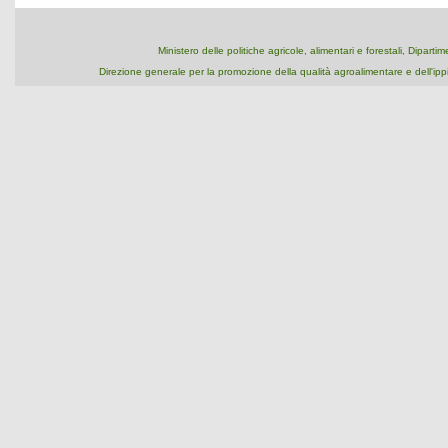
Ministero delle politiche agricole, alimentari e forestali, Dipart
Direzione generale per la promozione della qualità agroalimentare e dell'