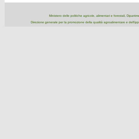
Ministero delle politiche agricole, alimentari e forestali, Dipart
Direzione generale per la promozione della qualità agroalimentare e dell'