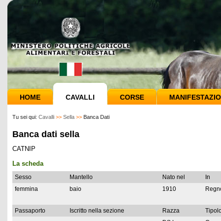
HOME
CAVALLI
CORSE
MANIFESTAZIO
Tu sei qui:
Cavalli
>>
Sella
>>
Banca Dati
Banca dati sella
CATNIP
La scheda
Sesso
Mantello
Nato nel
In
femmina
baio
1910
Regno
Passaporto
Iscritto nella sezione
Razza
Tipolo