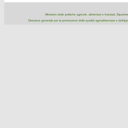
Ministero delle politiche agricole, alimentari e forestali, Dipart
Direzione generale per la promozione della qualità agroalimentare e dell'