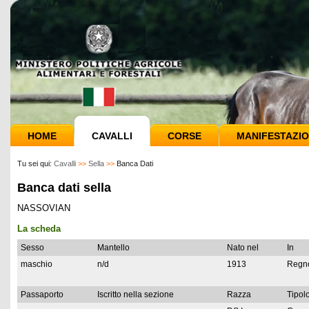
HOME
CAVALLI
CORSE
MANIFESTAZIO
Tu sei qui:
Cavalli
>>
Sella
>>
Banca Dati
Banca dati sella
NASSOVIAN
La scheda
Sesso
Mantello
Nato nel
In
maschio
n/d
1913
Regno
Passaporto
Iscritto nella sezione
Razza
Tipolo