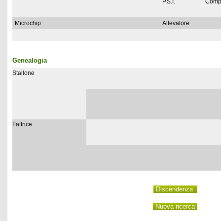
P.S.I.
Comp
Microchip
Allevatore
Genealogia
Stallone
Fattrice