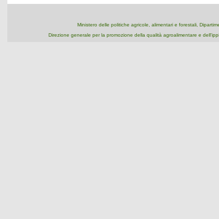
Ministero delle politiche agricole, alimentari e forestali, Dipart
Direzione generale per la promozione della qualità agroalimentare e dell'