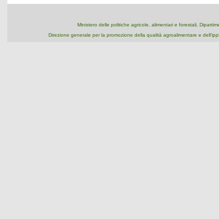
Ministero delle politiche agricole, alimentari e forestali, Dipart
Direzione generale per la promozione della qualità agroalimentare e dell'