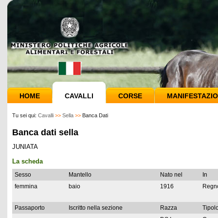
HOME
CAVALLI
CORSE
MANIFESTAZIO
Tu sei qui:
Cavalli
>>
Sella
>>
Banca Dati
Banca dati sella
JUNIATA
La scheda
Sesso
Mantello
Nato nel
In
femmina
baio
1916
Regno
Passaporto
Iscritto nella sezione
Razza
Tipolo