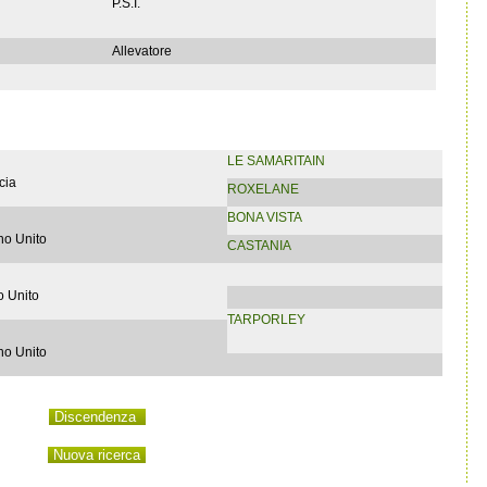
P.S.I.
Allevatore
LE SAMARITAIN
cia
ROXELANE
BONA VISTA
no Unito
CASTANIA
 Unito
TARPORLEY
no Unito