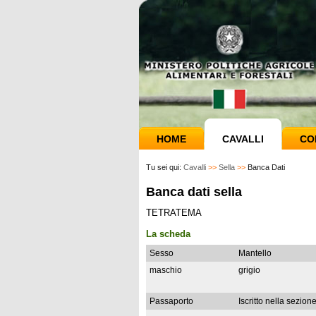
HOME
CAVALLI
CO
Tu sei qui:
Cavalli
>>
Sella
>>
Banca Dati
Banca dati sella
TETRATEMA
La scheda
Sesso
Mantello
maschio
grigio
Passaporto
Iscritto nella sezion