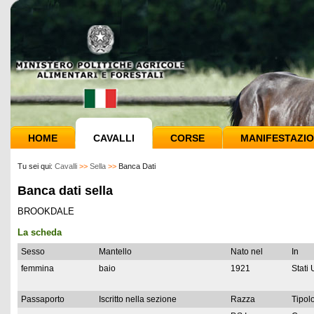
HOME
CAVALLI
CORSE
MANIFESTAZIO
Tu sei qui:
Cavalli
>>
Sella
>>
Banca Dati
Banca dati sella
BROOKDALE
La scheda
Sesso
Mantello
Nato nel
In
femmina
baio
1921
Stati 
Passaporto
Iscritto nella sezione
Razza
Tipolo