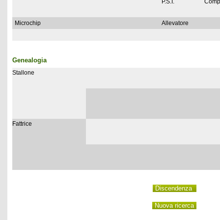
P.S.I.
Comp
Microchip
Allevatore
Genealogia
Stallone
Fattrice