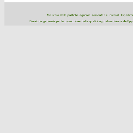
Ministero delle politiche agricole, alimentari e forestali, Dipart
Direzione generale per la promozione della qualità agroalimentare e dell'