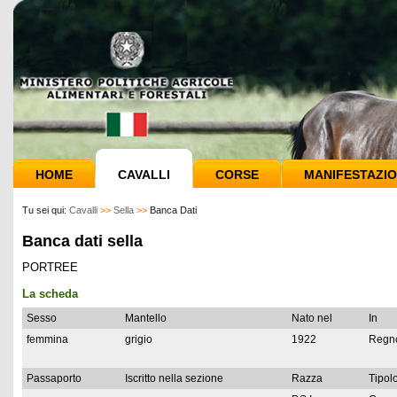
HOME
CAVALLI
CORSE
MANIFESTAZIO
Tu sei qui:
Cavalli
>>
Sella
>>
Banca Dati
Banca dati sella
PORTREE
La scheda
Sesso
Mantello
Nato nel
In
femmina
grigio
1922
Regno
Passaporto
Iscritto nella sezione
Razza
Tipolo