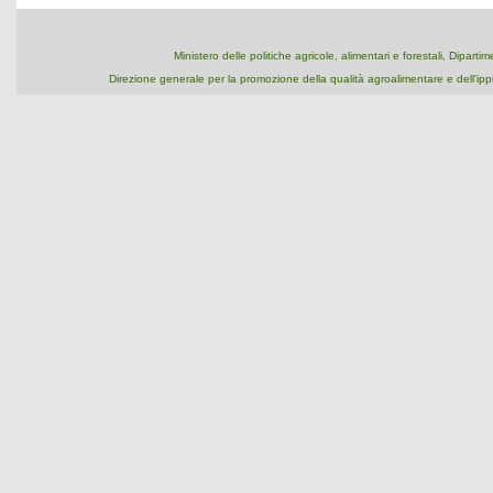
Ministero delle politiche agricole, alimentari e forestali, Dipart
Direzione generale per la promozione della qualità agroalimentare e dell'