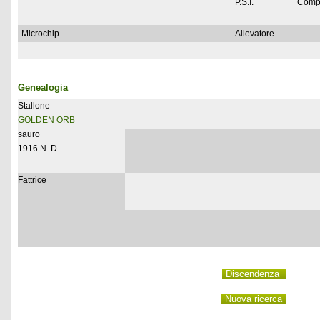
P.S.I.
Comp
Microchip
Allevatore
Genealogia
Stallone
GOLDEN ORB
sauro
1916 N. D.
Fattrice