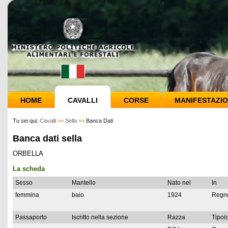
HOME
CAVALLI
CORSE
MANIFESTAZIO
Tu sei qui:
Cavalli
>>
Sella
>>
Banca Dati
Banca dati sella
ORBELLA
La scheda
Sesso
Mantello
Nato nel
In
femmina
baio
1924
Regno
Passaporto
Iscritto nella sezione
Razza
Tipolo