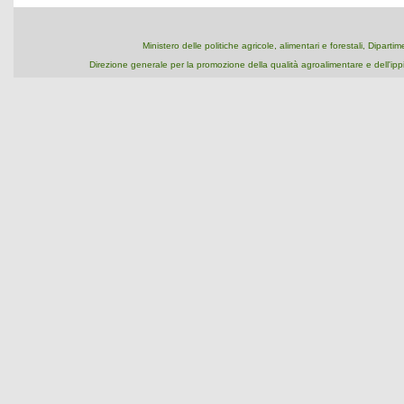
Ministero delle politiche agricole, alimentari e forestali, Dipart
Direzione generale per la promozione della qualità agroalimentare e dell'