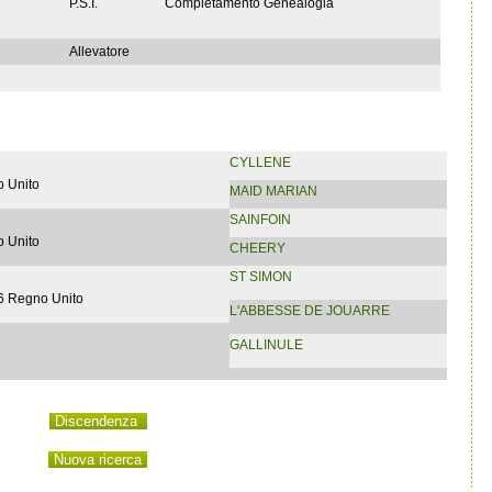
P.S.I.
Completamento Genealogia
Allevatore
CYLLENE
 Unito
MAID MARIAN
SAINFOIN
 Unito
CHEERY
ST SIMON
6 Regno Unito
L'ABBESSE DE JOUARRE
GALLINULE