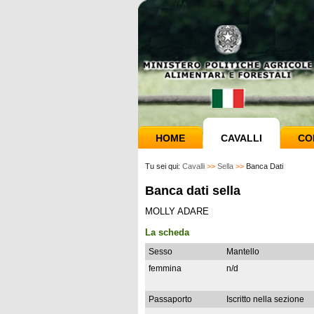
HOME
CAVALLI
CO
Tu sei qui:
Cavalli
>>
Sella
>>
Banca Dati
Banca dati sella
MOLLY ADARE
La scheda
Sesso
Mantello
femmina
n/d
Passaporto
Iscritto nella sezione