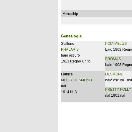
Microchip
Genealogia
Stallone
POLYMELUS
PHALARIS
baio 1902 Regno
baio oscuro
BROMUS
1913 Regno Unito
baio 1905 Regno
Fattrice
DESMOND
MOLLY DESMOND
baio oscuro 189
n/d
PRETTY POLLY
1914 N. D.
n/d 1901 n/d